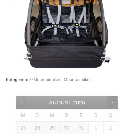
Kategorien:
E-Mountainbikes
,
Mountainbikes
AUGUST
2026
M
D
M
D
F
S
S
27
28
29
30
31
1
2